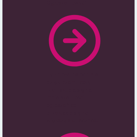
Ogłoszeniowych
Tylko płatne portale,
dzięki czemu cały
ruch skupia się na
mniejszej ilości
ogłoszeń co
przekłada się na
większą skuteczność