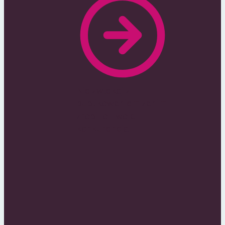
Nie zwlekaj z
publikowaniem zanim
zrobi to Twoja
konkurencja