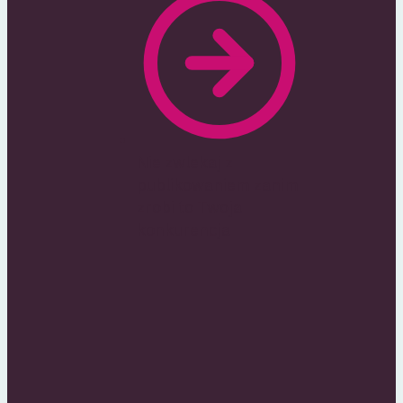
Nie zwlekaj z
publikowaniem zanim
zrobi to Twoja
konkurencja