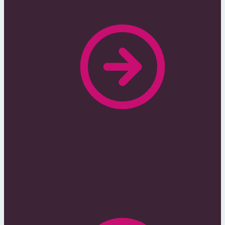
Ogłoszeniowych
Tylko płatne portale,
dzięki czemu cały
ruch skupia się na
mniejszej ilości
ogłoszeń co
przekłada się na
większą skuteczność