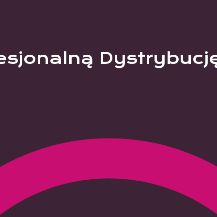
esjonalną Dystrybucj