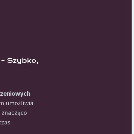
 – Szybko,
szeniowych
em umożliwia
o znacząco
czas.