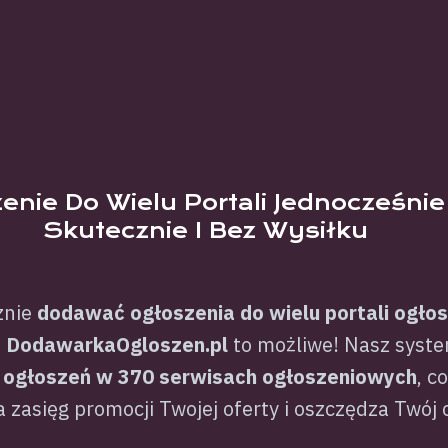
enie Do Wielu Portali Jednocześnie
Skutecznie I Bez Wysiłku
znie
dodawać ogłoszenia do wielu portali ogło
Z
DodawarkaOgloszen.pl
to możliwe! Nasz syst
 ogłoszeń w 370 serwisach ogłoszeniowych
, c
 zasięg promocji Twojej oferty i oszczędza Twój 