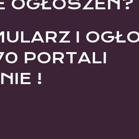
E OGŁOSZEŃ?
MULARZ I OGŁ
70 PORTALI
IE !