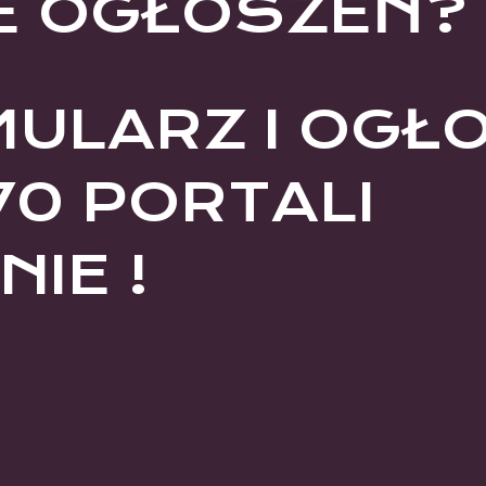
E OGŁOSZEŃ?
MULARZ I OGŁ
70 PORTALI
IE !