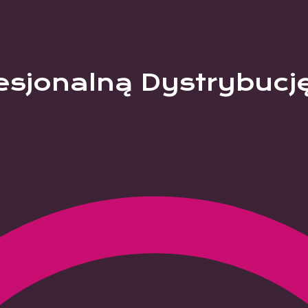
esjonalną Dystrybucj