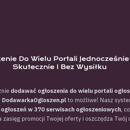
enie Do Wielu Portali Jednocześnie
Skutecznie I Bez Wysiłku
znie
dodawać ogłoszenia do wielu portali ogło
Z
DodawarkaOgloszen.pl
to możliwe! Nasz syst
 ogłoszeń w 370 serwisach ogłoszeniowych
, c
 zasięg promocji Twojej oferty i oszczędza Twój 