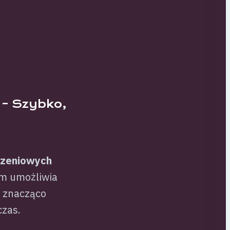
 – Szybko,
szeniowych
em umożliwia
o znacząco
czas.