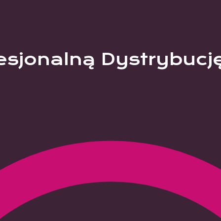
esjonalną Dystrybucj