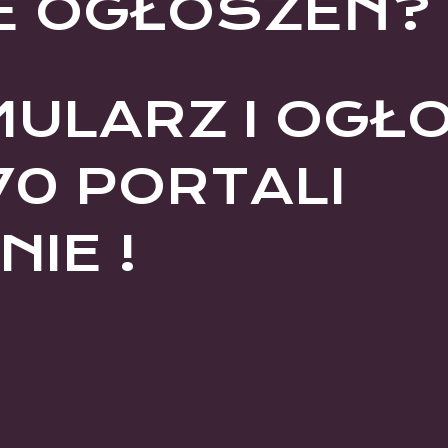
E OGŁOSZEŃ?
MULARZ I OGŁ
70 PORTALI
IE !