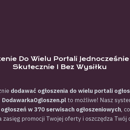
enie Do Wielu Portali Jednocześnie
Skutecznie I Bez Wysiłku
znie
dodawać ogłoszenia do wielu portali ogło
Z
DodawarkaOgloszen.pl
to możliwe! Nasz syst
 ogłoszeń w 370 serwisach ogłoszeniowych
, c
 zasięg promocji Twojej oferty i oszczędza Twój 