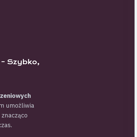
 – Szybko,
szeniowych
em umożliwia
o znacząco
czas.