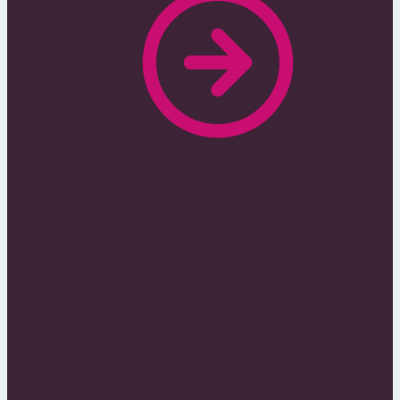
Nie zwlekaj z
publikowaniem zanim
zrobi to Twoja
konkurencja