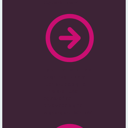
Ogłoszeniowych
Tylko płatne portale,
dzięki czemu cały
ruch skupia się na
mniejszej ilości
ogłoszeń co
przekłada się na
większą skuteczność