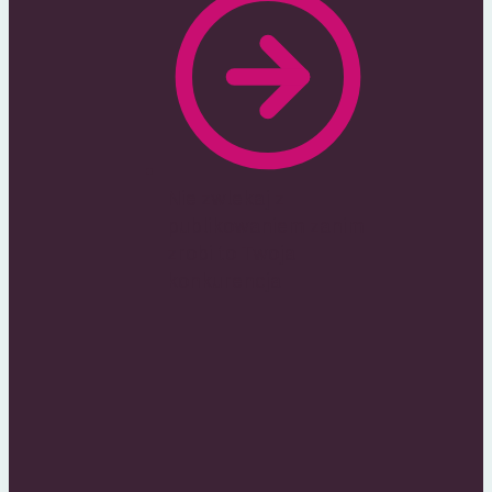
Nie zwlekaj z
publikowaniem zanim
zrobi to Twoja
konkurencja