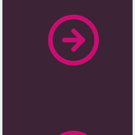
Ogłoszeniowych
Tylko płatne portale,
dzięki czemu cały
ruch skupia się na
mniejszej ilości
ogłoszeń co
przekłada się na
większą skuteczność