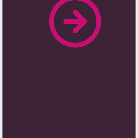
Nie zwlekaj z
publikowaniem zanim
zrobi to Twoja
konkurencja