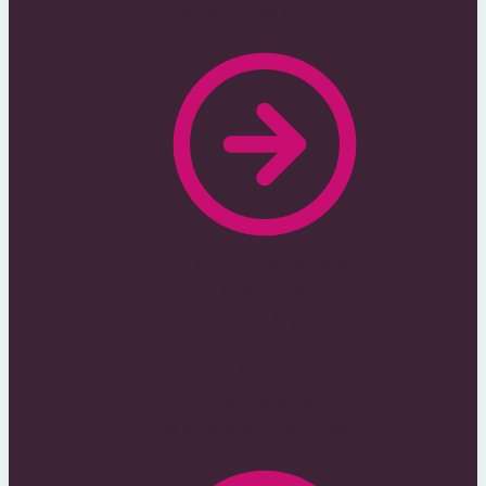
Ogłoszeniowych
Tylko płatne portale,
dzięki czemu cały
ruch skupia się na
mniejszej ilości
ogłoszeń co
przekłada się na
większą skuteczność