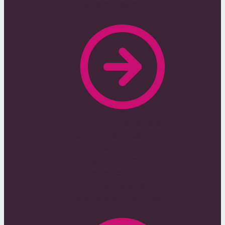
Ogłoszeniowych
Tylko płatne portale,
dzięki czemu cały
ruch skupia się na
mniejszej ilości
ogłoszeń co
przekłada się na
większą skuteczność