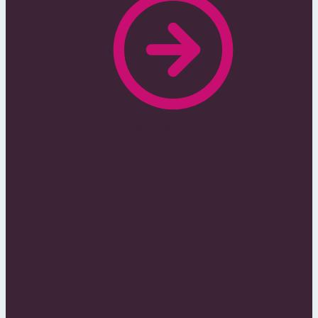
Nie zwlekaj z
publikowaniem zanim
zrobi to Twoja
konkurencja