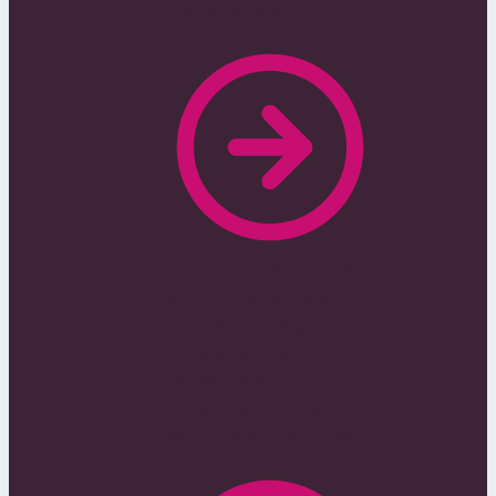
Ogłoszeniowych
Tylko płatne portale,
dzięki czemu cały
ruch skupia się na
mniejszej ilości
ogłoszeń co
przekłada się na
większą skuteczność