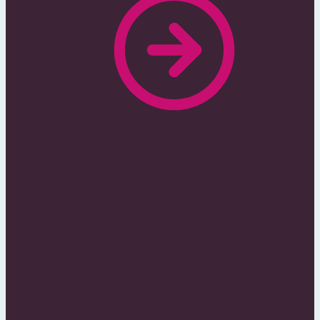
Nie zwlekaj z
publikowaniem zanim
zrobi to Twoja
konkurencja