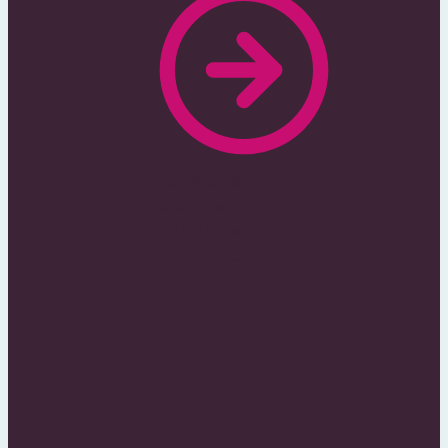
Nie zwlekaj z
publikowaniem zanim
zrobi to Twoja
konkurencja