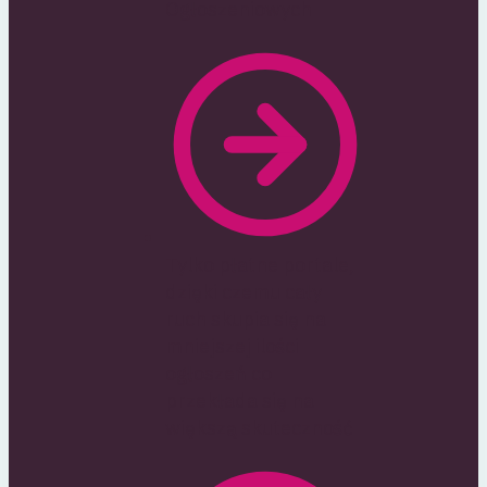
Ogłoszeniowych
Tylko płatne portale,
dzięki czemu cały
ruch skupia się na
mniejszej ilości
ogłoszeń co
przekłada się na
większą skuteczność