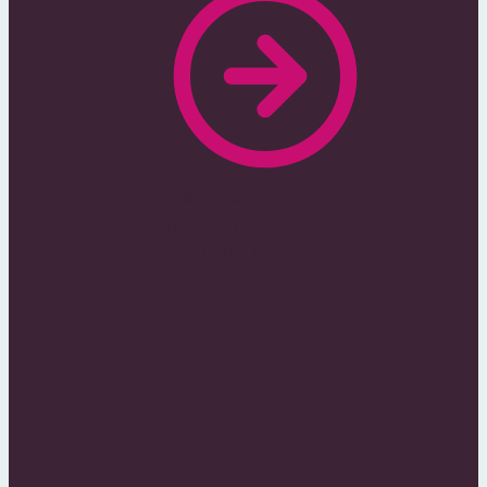
Nie zwlekaj z
publikowaniem zanim
zrobi to Twoja
konkurencja