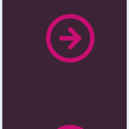
Ogłoszeniowych
Tylko płatne portale,
dzięki czemu cały
ruch skupia się na
mniejszej ilości
ogłoszeń co
przekłada się na
większą skuteczność