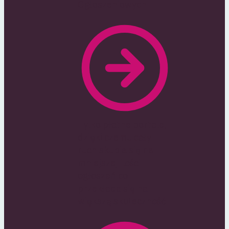
Ogłoszeniowych
Tylko płatne portale,
dzięki czemu cały
ruch skupia się na
mniejszej ilości
ogłoszeń co
przekłada się na
większą skuteczność