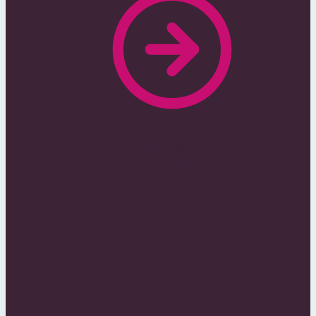
Nie zwlekaj z
publikowaniem zanim
zrobi to Twoja
konkurencja