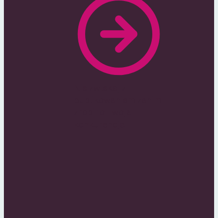
Nie zwlekaj z
publikowaniem zanim
zrobi to Twoja
konkurencja