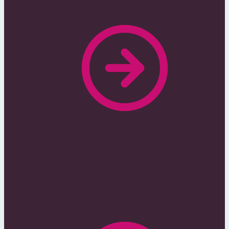
Ogłoszeniowych
Tylko płatne portale,
dzięki czemu cały
ruch skupia się na
mniejszej ilości
ogłoszeń co
przekłada się na
większą skuteczność