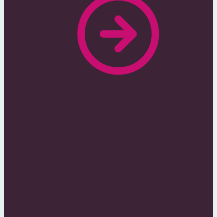
Nie zwlekaj z
publikowaniem zanim
zrobi to Twoja
konkurencja