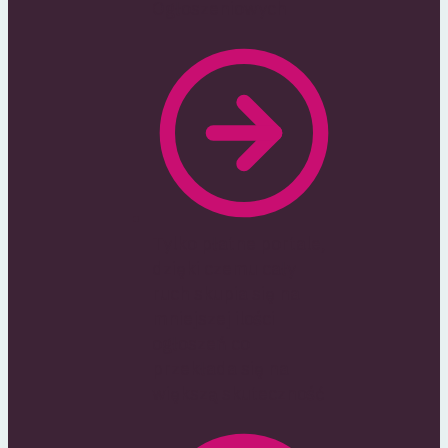
Ogłoszeniowych
Tylko płatne portale,
dzięki czemu cały
ruch skupia się na
mniejszej ilości
ogłoszeń co
przekłada się na
większą skuteczność