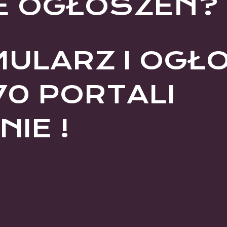
E OGŁOSZEŃ?
MULARZ I OGŁ
70 PORTALI
IE !