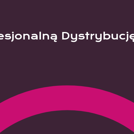
esjonalną Dystrybucj