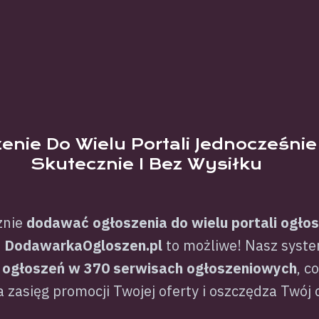
enie Do Wielu Portali Jednocześnie
Skutecznie I Bez Wysiłku
znie
dodawać ogłoszenia do wielu portali ogło
Z
DodawarkaOgloszen.pl
to możliwe! Nasz syst
 ogłoszeń w 370 serwisach ogłoszeniowych
, c
 zasięg promocji Twojej oferty i oszczędza Twój 