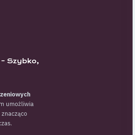
 – Szybko,
szeniowych
em umożliwia
o znacząco
czas.