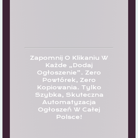
Zapomnij O Klikaniu W
Każde „dodaj
Ogłoszenie”. Zero
Powtórek, Zero
Kopiowania. Tylko
Szybka, Skuteczna
Automatyzacja
Ogłoszeń W Całej
Polsce!