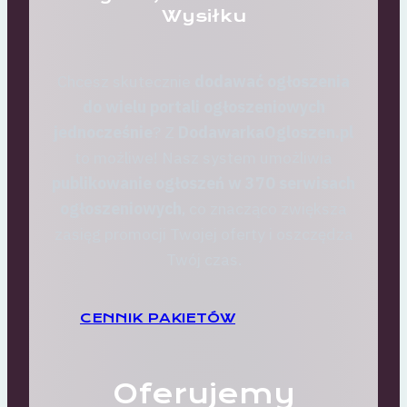
Wysiłku
Chcesz skutecznie
dodawać ogłoszenia
do wielu portali ogłoszeniowych
jednocześnie
? Z
DodawarkaOgloszen.pl
to możliwe! Nasz system umożliwia
publikowanie ogłoszeń w 370 serwisach
ogłoszeniowych
, co znacząco zwiększa
zasięg promocji Twojej oferty i oszczędza
Twój czas.
CENNIK PAKIETÓW
Oferujemy