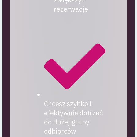
rezerwacje
Chcesz szybko i
efektywnie dotrzeć
do dużej grupy
odbiorców