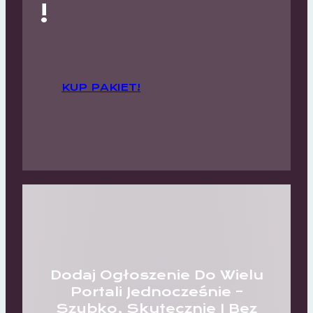
!
KUP PAKIET!
Dodaj Ogłoszenie Do Wielu
Portali Jednocześnie –
Szybko, Skutecznie I Bez