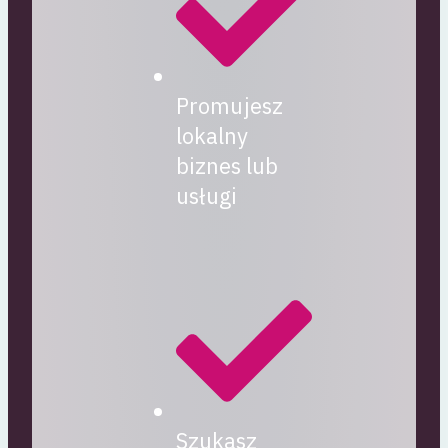
Promujesz
lokalny
biznes lub
usługi
Szukasz