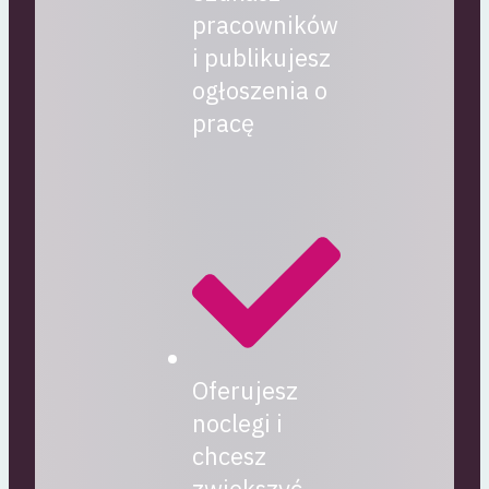
pracowników
i publikujesz
ogłoszenia o
pracę
Oferujesz
noclegi i
chcesz
zwiększyć