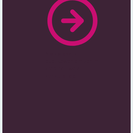
Nie zwlekaj z
publikowaniem zanim
zrobi to Twoja
konkurencja