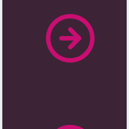
Ogłoszeniowych
Tylko płatne portale,
dzięki czemu cały
ruch skupia się na
mniejszej ilości
ogłoszeń co
przekłada się na
większą skuteczność