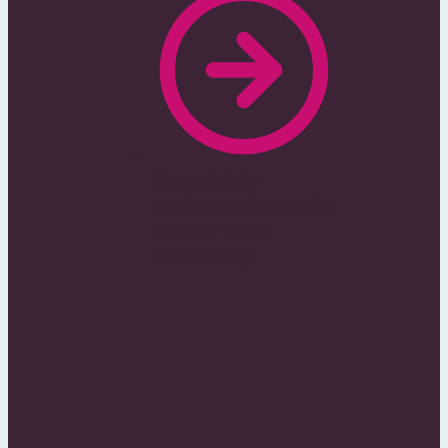
Nie zwlekaj z
publikowaniem zanim
zrobi to Twoja
konkurencja