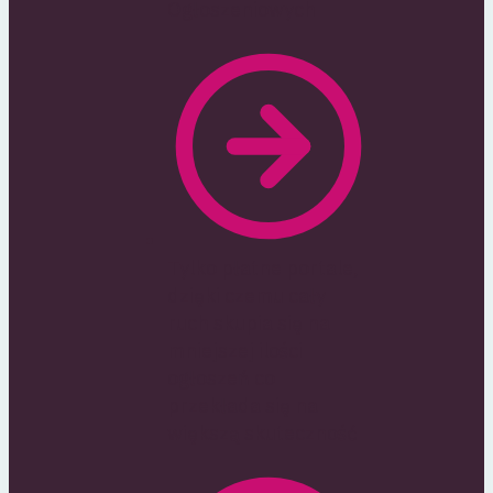
Ogłoszeniowych
Tylko płatne portale,
dzięki czemu cały
ruch skupia się na
mniejszej ilości
ogłoszeń co
przekłada się na
większą skuteczność