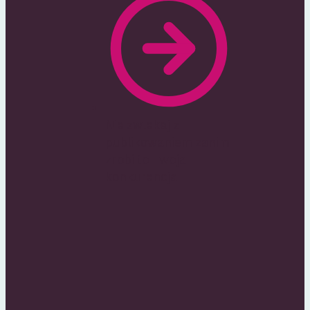
Nie zwlekaj z
publikowaniem zanim
zrobi to Twoja
konkurencja