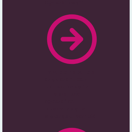
Ogłoszeniowych
Tylko płatne portale,
dzięki czemu cały
ruch skupia się na
mniejszej ilości
ogłoszeń co
przekłada się na
większą skuteczność