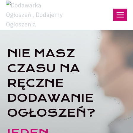
Przejdź
do
treści
NIE MASZ
CZASU NA
RĘCZNE
DODAWANIE
OGŁOSZEŃ?
JEDEN