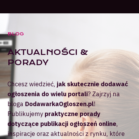
BLOG
AKTUALNOŚCI &
PORADY
Chcesz wiedzieć,
jak skutecznie dodawać
ogłoszenia do wielu portali
? Zajrzyj na
bloga
DodawarkaOgloszen.pl
!
Publikujemy
praktyczne porady
dotyczące publikacji ogłoszeń online
,
inspiracje oraz aktualności z rynku, które