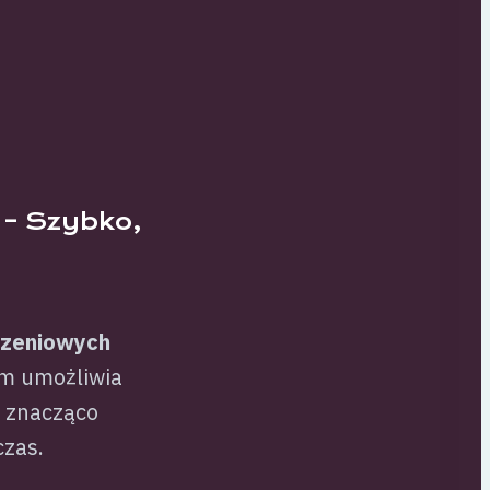
 – Szybko,
szeniowych
em umożliwia
o znacząco
czas.