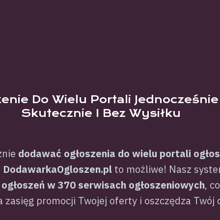
enie Do Wielu Portali Jednocześnie
Skutecznie I Bez Wysiłku
znie
dodawać ogłoszenia do wielu portali ogło
Z
DodawarkaOgloszen.pl
to możliwe! Nasz syst
 ogłoszeń w 370 serwisach ogłoszeniowych
, c
 zasięg promocji Twojej oferty i oszczędza Twój 