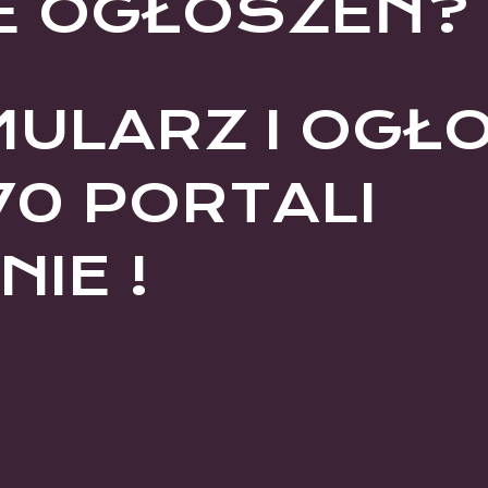
E OGŁOSZEŃ?
MULARZ I OGŁ
70 PORTALI
IE !