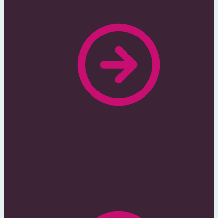
Ogłoszeniowych
Tylko płatne portale,
dzięki czemu cały
ruch skupia się na
mniejszej ilości
ogłoszeń co
przekłada się na
większą skuteczność