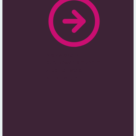
Nie zwlekaj z
publikowaniem zanim
zrobi to Twoja
konkurencja