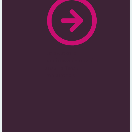
Nie zwlekaj z
publikowaniem zanim
zrobi to Twoja
konkurencja