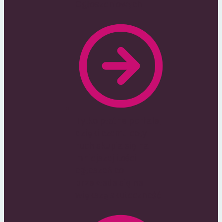
Ogłoszeniowych
Tylko płatne portale,
dzięki czemu cały
ruch skupia się na
mniejszej ilości
ogłoszeń co
przekłada się na
większą skuteczność